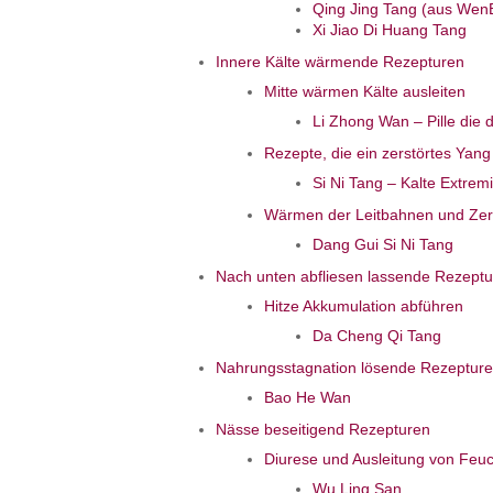
Qing Jing Tang (aus Wen
Xi Jiao Di Huang Tang
Innere Kälte wärmende Rezepturen
Mitte wärmen Kälte ausleiten
Li Zhong Wan – Pille die di
Rezepte, die ein zerstörtes Yang
Si Ni Tang – Kalte Extrem
Wärmen der Leitbahnen und Zers
Dang Gui Si Ni Tang
Nach unten abfliesen lassende Rezept
Hitze Akkumulation abführen
Da Cheng Qi Tang
Nahrungsstagnation lösende Rezeptur
Bao He Wan
Nässe beseitigend Rezepturen
Diurese und Ausleitung von Feuc
Wu Ling San