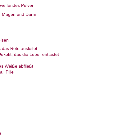
weifendes Pulver
ng Magen und Darm
eisen
 das Rote ausleitet
kokt, das die Leber entlastet
as Weiße abfließt
l Pille
e