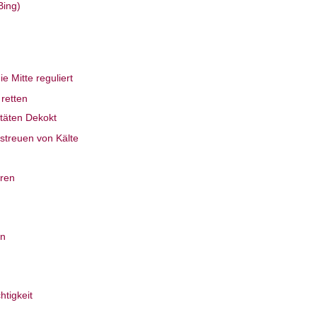
Bing)
e Mitte reguliert
 retten
itäten Dekokt
treuen von Kälte
uren
en
htigkeit