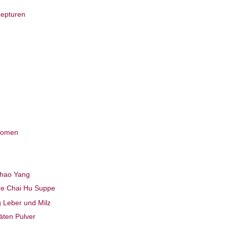
zepturen
tomen
Shao Yang
ne Chai Hu Suppe
 Leber und Milz
täten Pulver