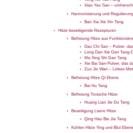
Xiao Yao San – umhersch
Harmonisierung und Regulieru
Ban Xia Xie Xin Tang
Hitze beseitigende Rezepturen
Befreiung Hitze aus Funktionskr
Dao Chi San – Pulver, das
Long Dan Xie Gan Tang-De
Ma Xing Shi Gan Tang
Xie Bai San-Pulver, das d
Zuo Jin Wan – Linkes Metal
Befreiung Hitze Qi Ebene
Bai Hu Tang
Befreiung Toxische Hitze
Huang Lian Jie Du Tang
Beseitigung Leere Hitze
Qing Hao Bie Jia Tang
Kühlen Hitze Ying und Blut Eben