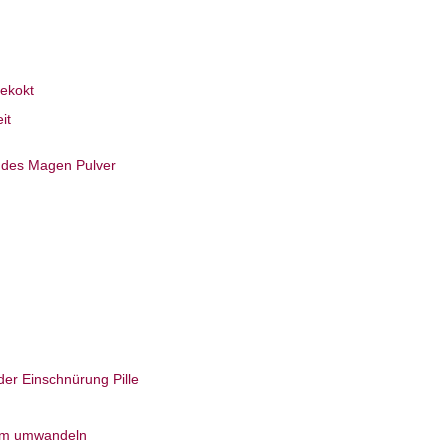
ekokt
it
ndes Magen Pulver
der Einschnürung Pille
eim umwandeln