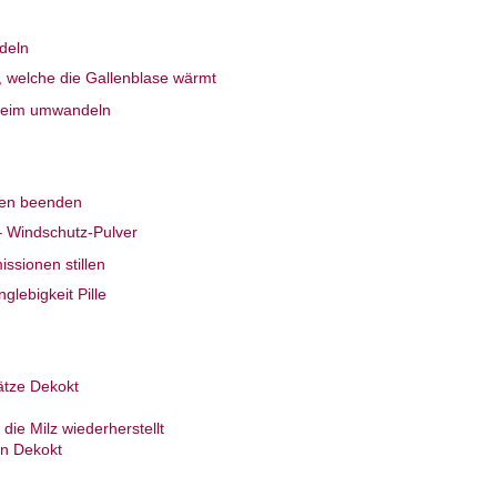
deln
 welche die Gallenblase wärmt
hleim umwandeln
zen beenden
– Windschutz-Pulver
ssionen stillen
glebigkeit Pille
ätze Dekokt
die Milz wiederherstellt
en Dekokt