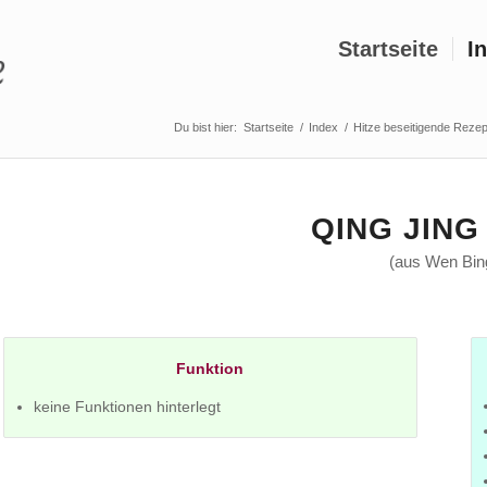
Startseite
I
Du bist hier:
Startseite
/
Index
/
Hitze beseitigende Reze
QING JING
(aus Wen Bin
Funktion
keine Funktionen hinterlegt