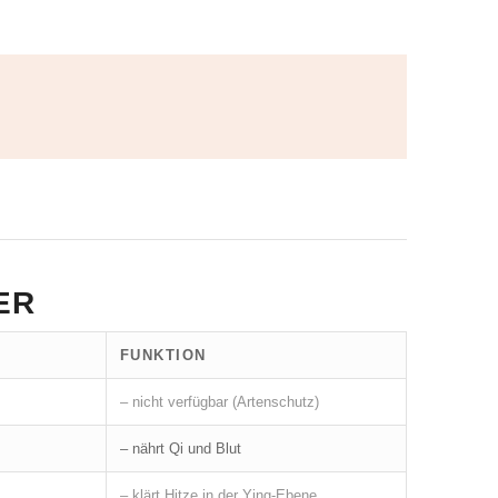
ER
FUNKTION
– nicht verfügbar (Artenschutz)
– nährt Qi und Blut
– klärt Hitze in der Ying-Ebene