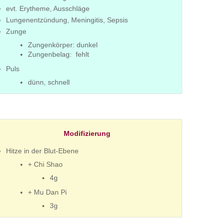
evt. Erytheme, Ausschläge
Lungenentzündung, Meningitis, Sepsis
Zunge
Zungenkörper: dunkel
Zungenbelag: fehlt
Puls
dünn, schnell
Modifizierung
Hitze in der Blut-Ebene
+ Chi Shao
4g
+ Mu Dan Pi
3g