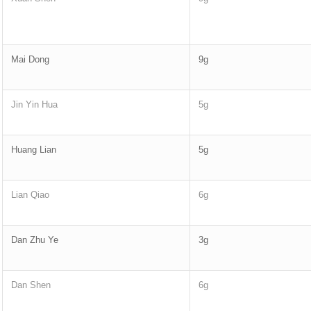
Mai Dong
9g
Jin Yin Hua
5g
Huang Lian
5g
Lian Qiao
6g
Dan Zhu Ye
3g
Dan Shen
6g