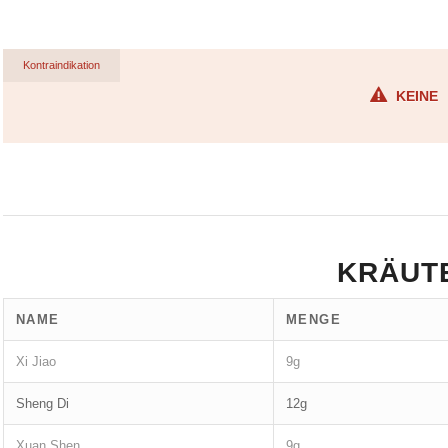
Kontraindikation
KEINE
KRÄUT
NAME
MENGE
Xi Jiao
9g
Sheng Di
12g
Xuan Shen
9g