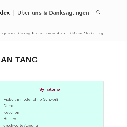
ndex
Über uns & Danksagungen
ezepturen
/
Befreiung Hitze aus Funktionskreisen
/
Ma Xing Shi Gan Tang
GAN TANG
Symptome
Fieber, mit oder ohne Schweiß
Durst
Keuchen
Husten
erschwerte Atmung