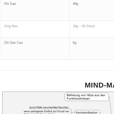
Shi Gao
48g
Xing Ren
18g – 50 Stück
Zhi Gan Cao
6g
MIND-M