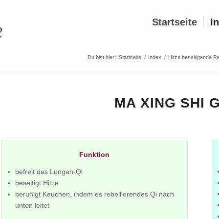
Startseite
I
Du bist hier:
Startseite
/
Index
/
Hitze beseitigende R
MA XING SHI 
Funktion
befreit das Lungen-Qi
beseitigt Hitze
beruhigt Keuchen, indem es rebellierendes Qi nach
unten leitet