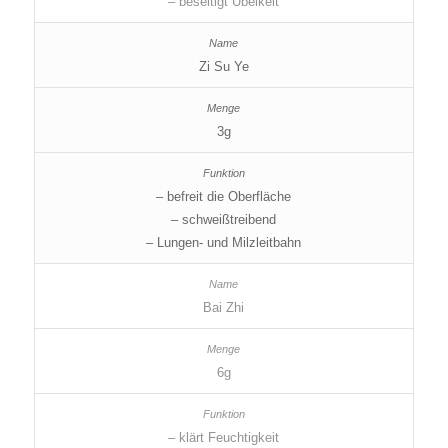
– beseitigt Übelkeit
Zi Su Ye
3g
– befreit die Oberfläche
– schweißtreibend
– Lungen- und Milzleitbahn
Bai Zhi
6g
– klärt Feuchtigkeit