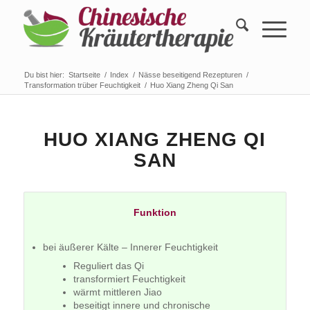
Du bist hier:
Startseite
/
Index
/
Nässe beseitigend Rezepturen
/
Transformation trüber Feuchtigkeit
/
Huo Xiang Zheng Qi San
HUO XIANG ZHENG QI
SAN
Funktion
bei äußerer Kälte – Innerer Feuchtigkeit
Reguliert das Qi
transformiert Feuchtigkeit
wärmt mittleren Jiao
beseitigt innere und chronische