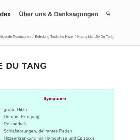
ndex
Über uns & Danksagungen
eitigende Rezepturen
/
Befreiung Toxische Hitze
/
Huang Lian Jie Du Tang
E DU TANG
Symptome
große Hitze
Unruhe, Erregung
Reizbarkeit
Schlafstörungen, delirantes Reden
Hitzeerkrankung mit Hämoptyse und Epistaxis