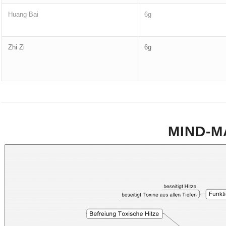
Huang Bai
6g
Zhi Zi
6g
MIND-M