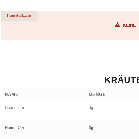
Kontraindikation
KEINE
KRÄUT
NAME
MENGE
Huang Lian
3g
Huang Qin
6g