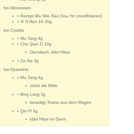
bei Abszessen
+ Rezept Wu Wie Xiao Dou Yin (modifizieren)
+ Yi Yi Ren 15-20g
bei Cystitis
+ Mu Tang 4g
+ Che Qian Zi 10g
Diuretisch, klärt Hitze
+ Ze Xie 3g
bei Dysentrie
+ Mu Tang 4g
stützt die Mitte
+ Bing Lang 3g
beseitigt Toxine aus dem Magen
+ Qin Pi 5g
klärt Hitze im Darm