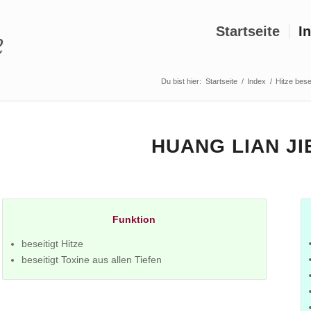
Startseite
I
Du bist hier:
Startseite
/
Index
/
Hitze bes
HUANG LIAN JI
Funktion
beseitigt Hitze
beseitigt Toxine aus allen Tiefen